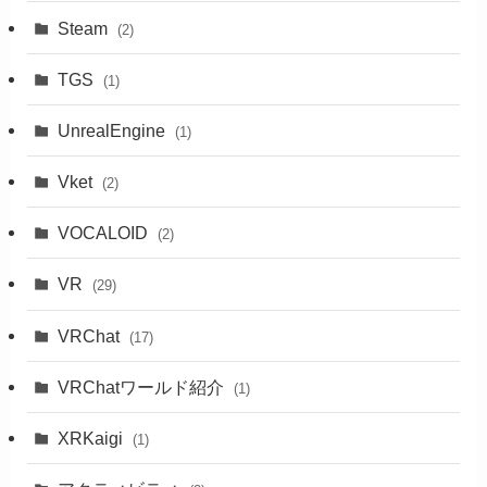
Steam
(2)
TGS
(1)
UnrealEngine
(1)
Vket
(2)
VOCALOID
(2)
VR
(29)
VRChat
(17)
VRChatワールド紹介
(1)
XRKaigi
(1)