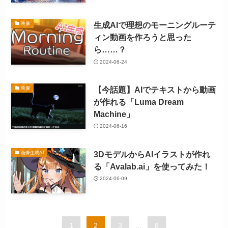
生成AIで理想のモーニングルーテ
映像
ィン動画を作ろうと思った
ら……？
2024-06-24
【今話題】AIでテキストから動画
映像
が作れる「Luma Dream
Machine」
2024-06-16
3DモデルからAIイラストが作れ
画像生成AI
る「Avalab.ai」を使ってみた！
2024-06-09
1
2
3
...
8