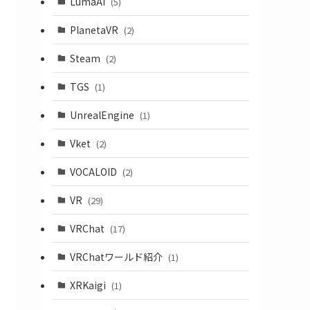
LumaAI
(5)
PlanetaVR
(2)
Steam
(2)
TGS
(1)
UnrealEngine
(1)
Vket
(2)
VOCALOID
(2)
VR
(29)
VRChat
(17)
VRChatワールド紹介
(1)
XRKaigi
(1)