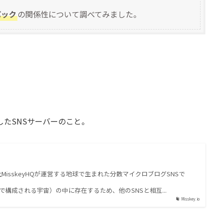
パック
の関係性について調べてみました。
したSNSサーバーのこと。
株式会社MisskeyHQが運営する地球で生まれた分散マイクロブログSNSで
SNSで構成される宇宙）の中に存在するため、他のSNSと相互...
Misskey.io