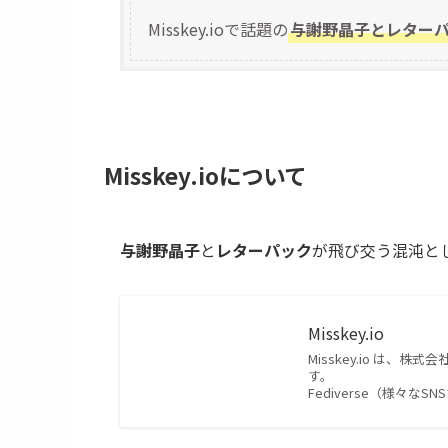
Misskey.ioで話題の
与謝野晶子とレター
Misskey.ioについて
与謝野晶子
と
レターパック
が飛び交う混沌と
Misskey.io
Misskey.io は、
す。
Fediverse（様々な