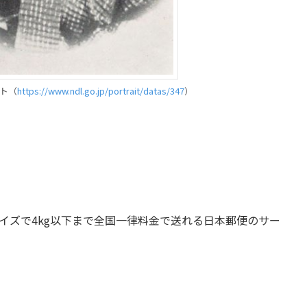
イト（
https://www.ndl.go.jp/portrait/datas/347
）
4サイズで4kg以下まで全国一律料金で送れる日本郵便のサー