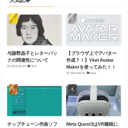
人気記事
与謝野晶子とレターパッ
【ブラウザ上でアバター
クの関連性について
作成？！】Vket Avatar
Makerを使ってみた！！
2023-03-03
学び
2024-06-01
Vket
チップチューン作曲ソフ
Meta Quest3はVR睡眠に