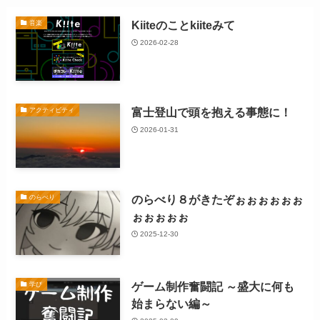
Kiiteのことkiiteみて
音楽
2026-02-28
富士登山で頭を抱える事態に！
アクティビティ
2026-01-31
のらべり８がきたぞぉぉぉぉぉぉ
のらべり
ぉぉぉぉぉ
2025-12-30
ゲーム制作奮闘記 ～盛大に何も
学び
始まらない編～