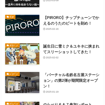
2025-03-09
【PIRORO】チップチューンでか
音楽
えるのうたのビートを刻め！
2025-02-16
誕生日に雪ミク＆ユキネに挟まれ
初音ミク
てスリーショットしてきた！
2025-02-02
「バーチャル名鉄名古屋ステーシ
レポート
ョン」の第2弾が期間限定オープ
ン！
2025-01-19
のらべり６＆７参加レポート
のらべり