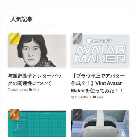
人気記事
与謝野晶子とレターパッ
【ブラウザ上でアバター
クの関連性について
作成？！】Vket Avatar
Makerを使ってみた！！
2023-03-03
学び
2024-06-01
Vket