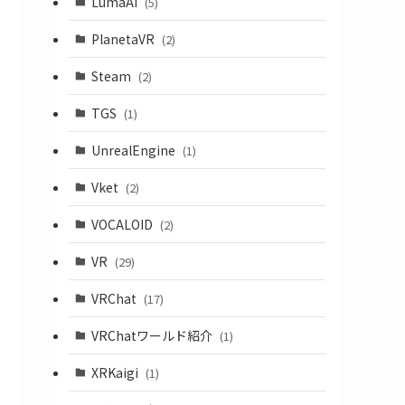
LumaAI
(5)
PlanetaVR
(2)
Steam
(2)
TGS
(1)
UnrealEngine
(1)
Vket
(2)
VOCALOID
(2)
VR
(29)
VRChat
(17)
VRChatワールド紹介
(1)
XRKaigi
(1)