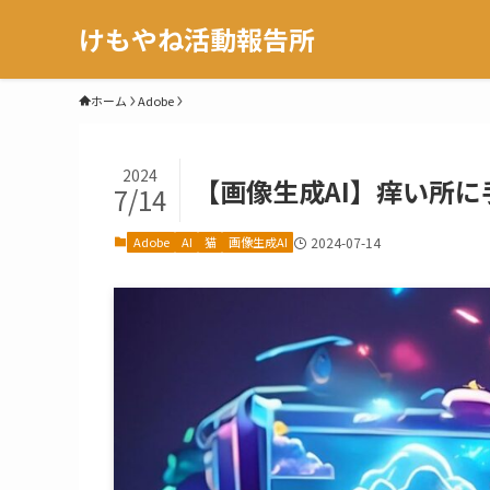
けもやね活動報告所
ホーム
Adobe
2024
【画像生成AI】痒い所に手が届
7/14
Adobe
AI
猫
画像生成AI
2024-07-14