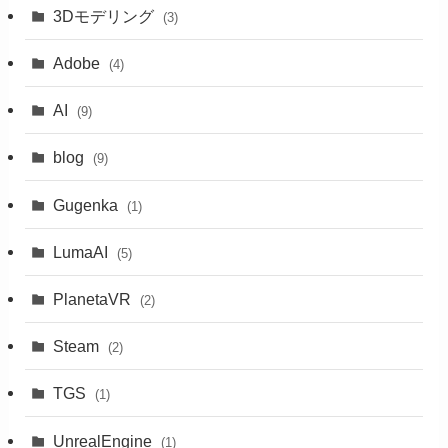
3Dモデリング
(3)
Adobe
(4)
AI
(9)
blog
(9)
Gugenka
(1)
LumaAI
(5)
PlanetaVR
(2)
Steam
(2)
TGS
(1)
UnrealEngine
(1)