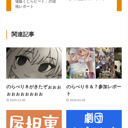
場版くじらビート」の現
地レポート
関連記事
のらべり８がきたぞぉぉぉ
のらべり６＆７参加レポー
ぉぉぉぉぉぉぉぉ
ト
2025-12-30
2025-01-05