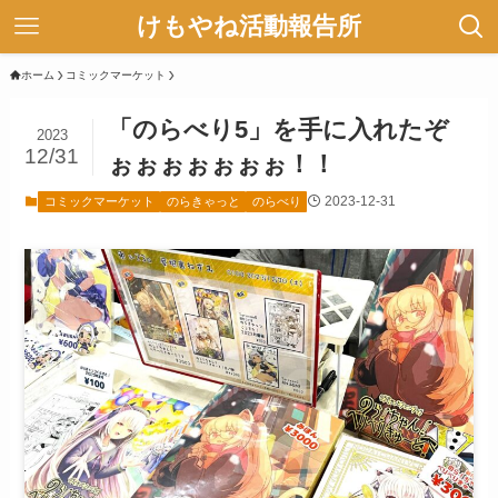
けもやね活動報告所
ホーム
コミックマーケット
「のらべり5」を手に入れたぞ
2023
12/31
ぉぉぉぉぉぉぉ！！
2023-12-31
コミックマーケット
のらきゃっと
のらべり