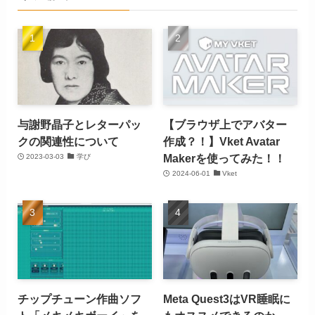
与謝野晶子とレターパッ
【ブラウザ上でアバター
クの関連性について
作成？！】Vket Avatar
Makerを使ってみた！！
2023-03-03
学び
2024-06-01
Vket
チップチューン作曲ソフ
Meta Quest3はVR睡眠に