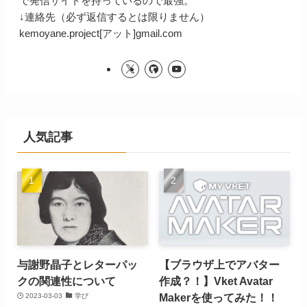
で発信サイトを持っているので最強。
↓連絡先（必ず返信するとは限りません）
kemoyane.project[アット]gmail.com
人気記事
与謝野晶子とレターパッ
【ブラウザ上でアバター
クの関連性について
作成？！】Vket Avatar
Makerを使ってみた！！
2023-03-03
学び