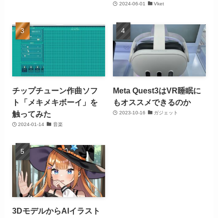
2024-06-01
Vket
チップチューン作曲ソフ
Meta Quest3はVR睡眠に
ト「メキメキボーイ」を
もオススメできるのか
触ってみた
2023-10-16
ガジェット
2024-01-14
音楽
3DモデルからAIイラスト