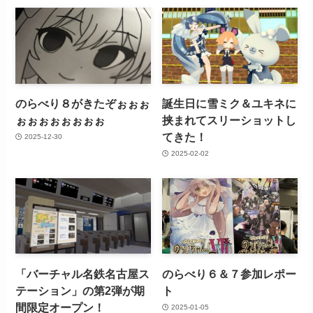
のらべり８がきたぞぉぉぉ
誕生日に雪ミク＆ユキネに
ぉぉぉぉぉぉぉぉ
挟まれてスリーショットし
てきた！
2025-12-30
2025-02-02
「バーチャル名鉄名古屋ス
のらべり６＆７参加レポー
テーション」の第2弾が期
ト
間限定オープン！
2025-01-05