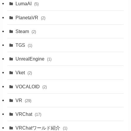
LumaAI
(5)
PlanetaVR
(2)
Steam
(2)
TGS
(1)
UnrealEngine
(1)
Vket
(2)
VOCALOID
(2)
VR
(29)
VRChat
(17)
VRChatワールド紹介
(1)