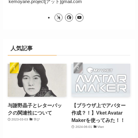
kemoyane.project[アット]gmail.com
人気記事
与謝野晶子とレターパッ
【ブラウザ上でアバター
クの関連性について
作成？！】Vket Avatar
Makerを使ってみた！！
2023-03-03
学び
2024-06-01
Vket