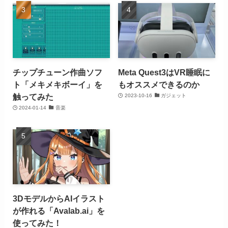
チップチューン作曲ソフ
Meta Quest3はVR睡眠に
ト「メキメキボーイ」を
もオススメできるのか
触ってみた
2023-10-16
ガジェット
2024-01-14
音楽
3DモデルからAIイラスト
が作れる「Avalab.ai」を
使ってみた！