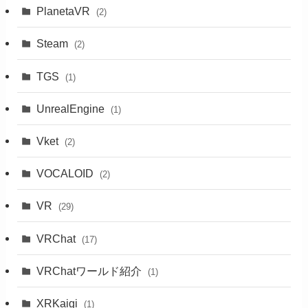
PlanetaVR
(2)
Steam
(2)
TGS
(1)
UnrealEngine
(1)
Vket
(2)
VOCALOID
(2)
VR
(29)
VRChat
(17)
VRChatワールド紹介
(1)
XRKaigi
(1)