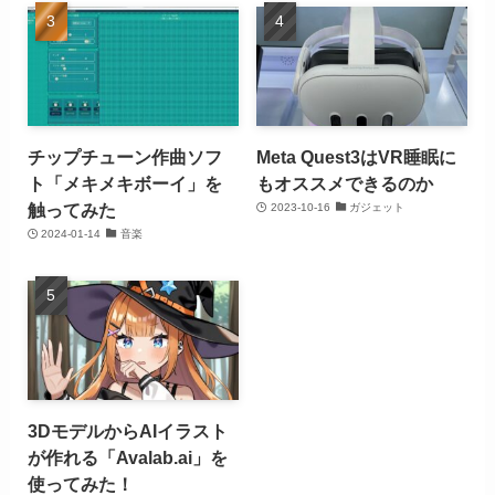
チップチューン作曲ソフ
Meta Quest3はVR睡眠に
ト「メキメキボーイ」を
もオススメできるのか
触ってみた
2023-10-16
ガジェット
2024-01-14
音楽
3DモデルからAIイラスト
が作れる「Avalab.ai」を
使ってみた！