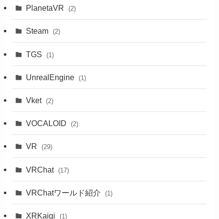
PlanetaVR
(2)
Steam
(2)
TGS
(1)
UnrealEngine
(1)
Vket
(2)
VOCALOID
(2)
VR
(29)
VRChat
(17)
VRChatワールド紹介
(1)
XRKaigi
(1)