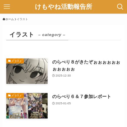
けもやね活動報告所
ホーム
イラスト
イラスト
– category –
のらべり８がきたぞぉぉぉぉぉぉ
イラスト
ぉぉぉぉぉ
2025-12-30
のらべり６＆７参加レポート
イラスト
2025-01-05