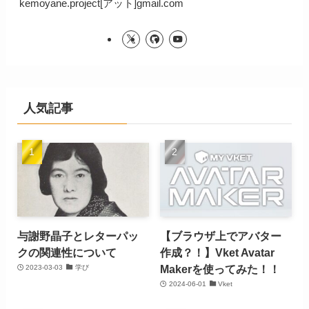
kemoyane.project[アット]gmail.com
人気記事
与謝野晶子とレターパッ
【ブラウザ上でアバター
クの関連性について
作成？！】Vket Avatar
Makerを使ってみた！！
2023-03-03
学び
2024-06-01
Vket